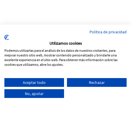
Política de privacidad
Utilizamos cookies
Podemos utilizarlas para el análisis de los datos de nuestros visitantes, para
mejorar nuestro sitio web, mostrar contenido personalizado y brindarle una
excelente experiencia en el sitio web. Para obtener más información sobre las
cookies que utilizamos, abre los ajustes.
Pol. Ind Vinya Rohans
Aceptar todo
Rechazar
C/ Progrés, Parcela 53, nave 5
17257 Torroella de Montgrí - Girona
No, ajustar
+34
972 761 066
info@tecnoferran.com
-
-
Política de Cookies
Aviso legal
Política de Privacidad