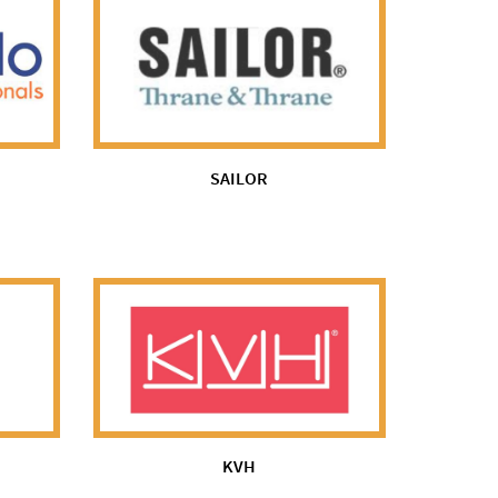
SAILOR
KVH