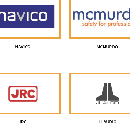
NAVICO
MCMURDO
JRC
JL AUDIO