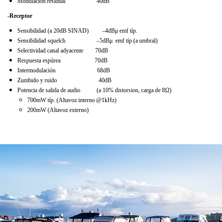
Modulación residual 40dB
-Receptor
Sensibilidad (a 20dB SINAD) –4dBμ emf típ.
Sensibilidad squelch –5dBμ emf típ.(a umbral)
Selectividad canal adyacente 70dB
Respuesta espúrea 70dB
Intermodulación 68dB
Zumbido y ruido 40dB
Potencia de salida de audio (a 10% distorsion, carga de 8Ω)
700mW típ. (Altavoz interno @1kHz)
200mW (Altavoz externo)