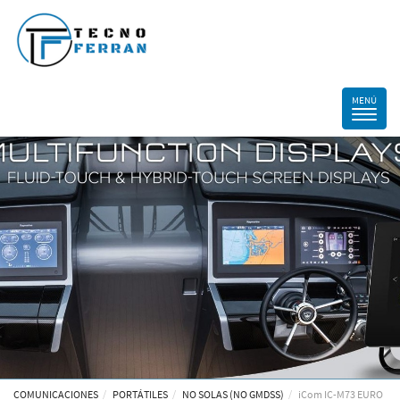
COMUNICACIONES
PORTÁTILES
NO SOLAS (NO GMDSS)
iCom IC-M73 EURO