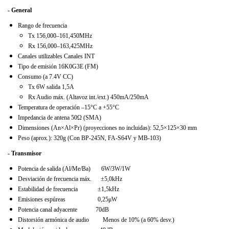
- General
Rango de frecuencia
Tx 156,000–161,450MHz
Rx 156,000–163,425MHz
Canales utilizables Canales INT
Tipo de emisión 16K0G3E (FM)
Consumo (a 7.4V CC)
Tx 6W salida 1,5A
Rx Audio máx. (Altavoz int./ext.) 450mA/250mA
Temperatura de operación –15°C a +55°C
Impedancia de antena 50Ω (SMA)
Dimensiones (An×Al×Pr) (proyecciones no incluidas): 52,5×125×30 mm
Peso (aprox.): 320g (Con BP-245N, FA-S64V y MB-103)
- Transmisor
Potencia de salida (Al/Me/Ba) 6W/3W/1W
Desviación de frecuencia máx. ±5,0kHz
Estabilidad de frecuencia ±1,5kHz
Emisiones espúreas 0,25μW
Potencia canal adyacente 70dB
Distorsión armónica de audio Menos de 10% (a 60% desv.)