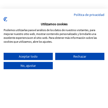
Política de privacidad
Utilizamos cookies
Podemos utilizarlas para el análisis de los datos de nuestros visitantes, para
mejorar nuestro sitio web, mostrar contenido personalizado y brindarle una
excelente experiencia en el sitio web. Para obtener más información sobre las
cookies que utilizamos, abre los ajustes.
Pol. Ind Vinya Rohans
Aceptar todo
Rechazar
C/ Progrés, Parcela 53, nave 5
17257 Torroella de Montgrí - Girona
No, ajustar
+34
972 761 066
info@tecnoferran.com
-
-
Cookies Policy
Legal notice
Privacity Policy
Distributed by:
Micrològic, SLU