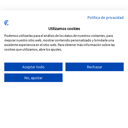
Política de privacidad
Utilizamos cookies
Podemos utilizarlas para el análisis de los datos de nuestros visitantes, para
mejorar nuestro sitio web, mostrar contenido personalizado y brindarle una
excelente experiencia en el sitio web. Para obtener más información sobre las
cookies que utilizamos, abre los ajustes.
Pol. Ind Vinya Rohans
Aceptar todo
Rechazar
C/ Progrés, Parcela 53, nave 5
17257 Torroella de Montgrí - Girona
No, ajustar
+34
972 761 066
info@tecnoferran.com
-
-
Cookies Policy
Legal notice
Privacity Policy
Distributed by:
Micrològic, SLU