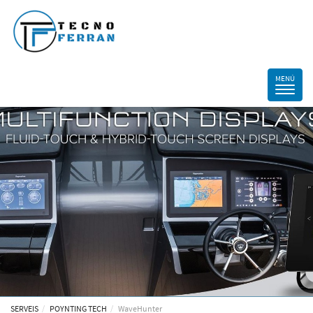
SERVEIS
POYNTING TECH
WaveHunter