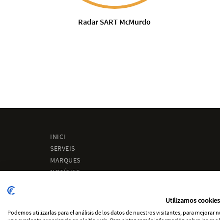
Radar SART McMurdo
INICI
SERVEIS
MARQUES
NOTÍCIES
SOBRE NOSALTRES
ENGINYERIA
Utilizamos cookies
CONTACTE
Podemos utilizarlas para el análisis de los datos de nuestros visitantes, para mejorar