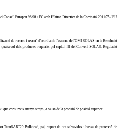
el Consell Europeu 96/98 / EC amb l'última Directiva de la Comissió 2011/75 / EU
ització de recerca i rescat" d'acord amb l'esmena de l'OMI SOLAS en la Resolució
ar qualsevol dels
productes requerits pel capítol III del Conveni SOLAS.
Regulació
 i que consumeix menys temps, a causa de la precisió de posició superior
ort TronSART20 Bulkhead, pal, suport de bot salvavides i bossa de protecció de