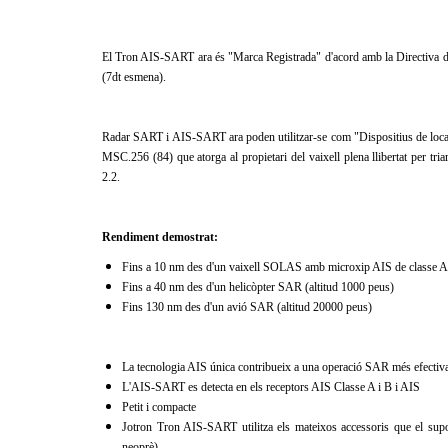
El Tron AIS-SART ara és "Marca Registrada" d'acord amb la Directiva d
(7dt esmena).
Radar SART i AIS-SART ara poden utilitzar-se com "Dispositius de local
MSC.256 (84) que atorga al propietari del vaixell plena llibertat per tri
2.2.
Rendiment demostrat:
Fins a 10 nm des d'un vaixell SOLAS amb microxip AIS de classe A
Fins a 40 nm des d'un helicòpter SAR (altitud 1000 peus)
Fins 130 nm des d'un avió SAR (altitud 20000 peus)
La tecnologia AIS única contribueix a una operació SAR més efectiva
L'AIS-SART es detecta en els receptors AIS Classe A i B i AIS
Petit i compacte
Jotron Tron AIS-SART utilitza els mateixos accessoris que el sup
neoprè)