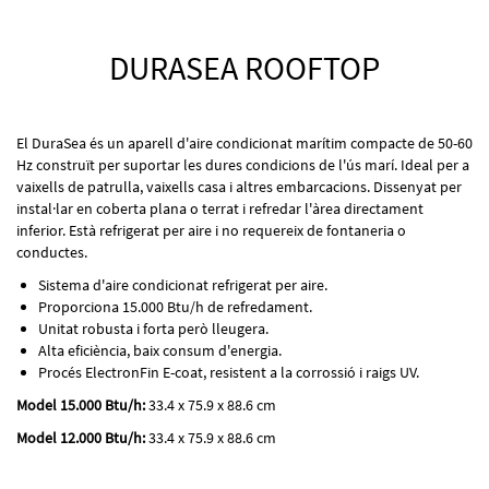
DURASEA ROOFTOP
El DuraSea és un aparell d'aire condicionat marítim compacte de 50-60
Hz construït per suportar les dures condicions de l'ús marí. Ideal per a
vaixells de patrulla, vaixells casa i altres embarcacions. Dissenyat per
instal·lar en coberta plana o terrat i refredar l'àrea directament
inferior. Està refrigerat per aire i no requereix de fontaneria o
conductes.
Sistema d'aire condicionat refrigerat per aire.
Proporciona 15.000 Btu/h de refredament.
Unitat robusta i forta però lleugera.
Alta eficiència, baix consum d'energia.
Procés ElectronFin E-coat, resistent a la corrossió i raigs UV.
Model 15.000 Btu/h:
33.4 x 75.9 x 88.6 cm
Model 12.000 Btu/h:
33.4 x 75.9 x 88.6 cm