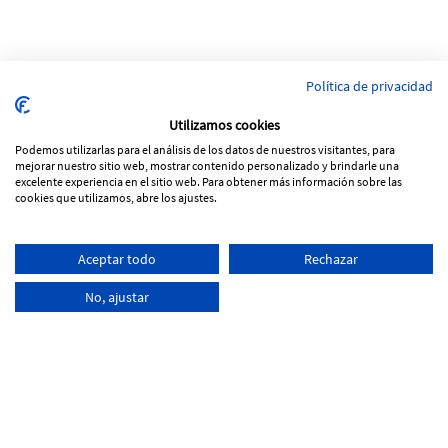
Política de privacidad
Utilizamos cookies
Podemos utilizarlas para el análisis de los datos de nuestros visitantes, para
mejorar nuestro sitio web, mostrar contenido personalizado y brindarle una
excelente experiencia en el sitio web. Para obtener más información sobre las
cookies que utilizamos, abre los ajustes.
Pol. Ind Vinya Rohans
Aceptar todo
Rechazar
C/ Progrés, Parcela 53, nave 5
17257 Torroella de Montgrí - Girona
No, ajustar
+34
972 761 066
info@tecnoferran.com
-
-
Poitica de Cookies
Avís legal
Poitica de Privacitat
Distribuït per:
Micrològic, SLU