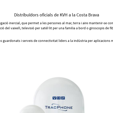
Distribuïdors oficials de KVH a la Costa Brava
gació inercial, que permet a les persones al mar, terra i aire mantenir-se c
ció del vaixell, televisió per satèl·lit per una familia a bord o giroscopis de
guardonats i serveis de connectivitat liders a la indústria per aplicacions ma