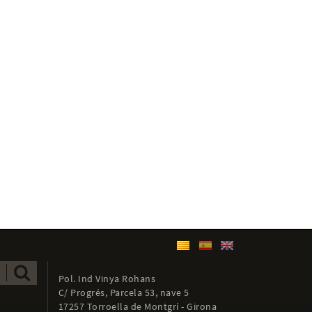
Pol. Ind Vinya Rohans
C/ Progrés, Parcela 53, nave 5
17257 Torroella de Montgrí - Girona