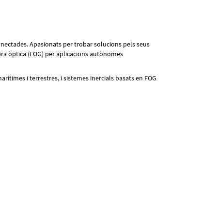
onnectades. Apasionats per trobar solucions pels seus
 fibra òptica (FOG) per aplicacions autònomes
rítimes i terrestres, i sistemes inercials basats en FOG