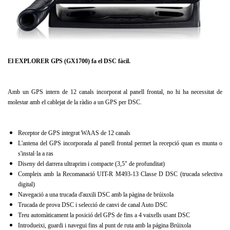
El EXPLORER GPS (GX1700) fa el DSC fàcil.
Amb un GPS intern de 12 canals incorporat al panell frontal, no hi ha necessitat de
molestar amb el cablejat de la ràdio a un GPS per DSC.
Receptor de GPS integrat WAAS de 12 canals
L'antena del GPS incorporada al panell frontal permet la recepció quan es munta o
s'instal·la a ras
Diseny del darrera ultraprim i compacte (3,5" de profunditat)
Compleix amb la Recomanació UIT-R M493-13 Classe D DSC (trucada selectiva
digital)
Navegació a una trucada d'auxili DSC amb la pàgina de brúixola
Trucada de prova DSC i selecció de canvi de canal Auto DSC
Treu automàticament la posició del GPS de fins a 4 vaixells usant DSC
Introdueixi, guardi i navegui fins al punt de ruta amb la página Brúixola