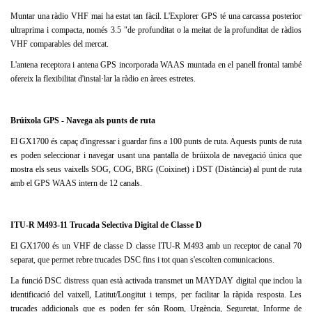
Muntar una ràdio VHF mai ha estat tan fàcil.
L'Explorer GPS té una carcassa posterior
ultraprima i compacta, només 3.5 "de profunditat o la meitat de la profunditat de ràdios
VHF comparables del mercat.
L'antena receptora i antena GPS incorporada WAAS muntada en el panell frontal també
ofereix la flexibilitat d'instal·lar la ràdio en àrees estretes.
Brúixola GPS - Navega als punts de ruta
El GX1700 és capaç d'ingressar i guardar fins a 100 punts de ruta.
Aquests punts de ruta
es poden seleccionar i navegar usant una pantalla de brúixola de navegació única que
mostra els seus vaixells SOG, COG, BRG (Coixinet) i DST (Distància) al punt de ruta
amb el GPS WAAS intern de 12 canals.
ITU-R M493-11 Trucada Selectiva Digital de Classe D
El GX1700 és un VHF de classe D classe ITU-R M493 amb un receptor de canal 70
separat, que permet rebre trucades DSC fins i tot quan s'escolten comunicacions.
La funció DSC distress quan està activada transmet un MAYDAY digital que inclou la
identificació del vaixell, Latitut/Longitut i temps, per facilitar la ràpida resposta.
Les
trucades addicionals que es poden fer són Room, Urgència, Seguretat, Informe de