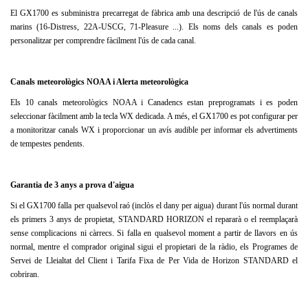
El GX1700 es subministra precarregat de fàbrica amb una descripció de l'ús de canals
marins (16-Distress, 22A-USCG, 71-Pleasure ...).
Els noms dels canals es poden
personalitzar per comprendre fàcilment l'ús de cada canal.
Canals meteorològics NOAA i Alerta meteorològica
Els 10 canals meteorològics NOAA i Canadencs estan preprogramats i es poden
seleccionar fàcilment amb la tecla WX dedicada.
A més, el GX1700 es pot configurar per
a monitoritzar canals WX i proporcionar un avís audible per informar els advertiments
de tempestes pendents.
Garantia de 3 anys a prova d'aigua
Si el GX1700 falla per qualsevol raó (inclòs el dany per aigua) durant l'ús normal durant
els primers 3 anys de propietat, STANDARD HORIZON el repararà o el reemplaçarà
sense complicacions ni càrrecs.
Si falla en qualsevol moment a partir de llavors en ús
normal, mentre el comprador original sigui el propietari de la ràdio, els Programes de
Servei de Lleialtat del Client i Tarifa Fixa de Per Vida de Horizon STANDARD el
cobriran.