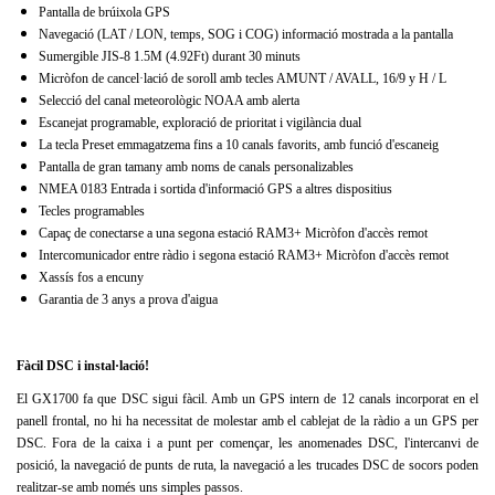
Pantalla de brúixola GPS
Navegació (LAT / LON, temps, SOG i COG) informació mostrada a la pantalla
Sumergible JIS-8 1.5M (4.92Ft) durant 30 minuts
Micròfon de cancel·lació de soroll amb tecles AMUNT / AVALL, 16/9 y H / L
Selecció del canal meteorològic NOAA amb alerta
Escanejat programable, exploració de prioritat i vigilància dual
La tecla Preset emmagatzema fins a 10 canals favorits, amb funció d'escaneig
Pantalla de gran tamany amb noms de canals personalizables
NMEA 0183 Entrada i sortida d'informació GPS a altres dispositius
Tecles programables
Capaç de conectarse a una segona estació RAM3+ Micròfon d'accès remot
Intercomunicador entre ràdio i segona estació RAM3+ Micròfon d'accès remot
Xassís fos a encuny
Garantia de 3 anys a prova d'aigua
Fàcil DSC i instal·lació!
El GX1700 fa que DSC sigui fàcil.
Amb un GPS intern de 12 canals incorporat en el
panell frontal, no hi ha necessitat de molestar amb el cablejat de la ràdio a un GPS per
DSC.
Fora de la caixa i a punt per començar, les anomenades DSC, l'intercanvi de
posició, la navegació de punts de ruta, la navegació a les trucades DSC de socors poden
realitzar-se amb només uns simples passos.