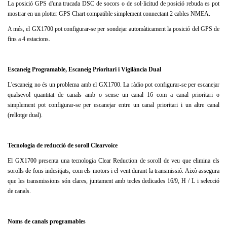
La posició GPS d'una trucada DSC de socors o de sol·licitud de posició rebuda es pot
mostrar en un plotter GPS Chart compatible simplement connectant 2 cables NMEA.
A més, el GX1700 pot configurar-se per sondejar automàticament la posició del GPS de
fins a 4 estacions.
Escaneig Programable, Escaneig Prioritari i Vigilància Dual
L'escaneig no és un problema amb el GX1700.
La ràdio pot configurar-se per escanejar
qualsevol quantitat de canals amb o sense un canal 16 com a canal prioritari o
simplement pot configurar-se per escanejar entre un canal prioritari i un altre canal
(rellotge dual).
Tecnologia de reducció de soroll Clearvoice
El GX1700 presenta una tecnologia Clear Reduction de soroll de veu que elimina els
sorolls de fons indesitjats, com els motors i el vent durant la transmissió.
Això assegura
que les transmissions són clares, juntament amb tecles dedicades 16/9, H / L
i
selecció
de canals.
Noms de canals programables