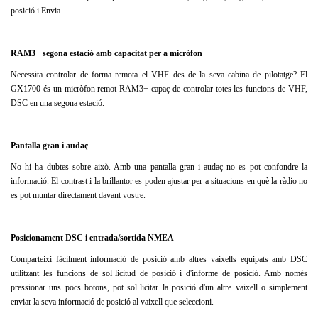
posició i Envia.
RAM3+ segona estació amb capacitat per a micròfon
Necessita controlar de forma remota el VHF des de la seva cabina de pilotatge?
El
GX1700 és un micròfon remot RAM3+ capaç de controlar totes les funcions de VHF,
DSC en una segona estació.
Pantalla gran i audaç
No hi ha dubtes sobre això.
Amb una pantalla gran i audaç no es pot confondre la
informació.
El contrast i la brillantor es poden ajustar per a situacions en què la ràdio no
es pot muntar directament davant vostre.
Posicionament DSC i entrada/sortida NMEA
Comparteixi fàcilment informació de posició amb altres vaixells equipats amb DSC
utilitzant les funcions de sol·licitud de posició i d'informe de posició.
Amb només
pressionar uns pocs botons, pot sol·licitar la posició d'un altre vaixell o simplement
enviar la seva informació de posició al vaixell que seleccioni.