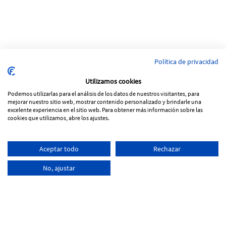
Política de privacidad
Utilizamos cookies
Podemos utilizarlas para el análisis de los datos de nuestros visitantes, para
mejorar nuestro sitio web, mostrar contenido personalizado y brindarle una
excelente experiencia en el sitio web. Para obtener más información sobre las
cookies que utilizamos, abre los ajustes.
Pol. Ind Vinya Rohans
Aceptar todo
Rechazar
C/ Progrés, Parcela 53, nave 5
17257 Torroella de Montgrí - Girona
No, ajustar
+34
972 761 066
info@tecnoferran.com
-
-
Poitica de Cookies
Avís legal
Poitica de Privacitat