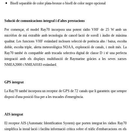
Bisell separable de color plata-bronze o bisell de color negre opcional
Solució de comunicacions integral i d'altes prestacions
Per començar, el model Ray70 incorpora una potent ràdio VHF de 25 W amb un
micròfon de mà extraïble amb tecnologia de cancel·lació de soroll i àudio de màxima
qualitat.
Les funcions VHF estàndard inclouen selecció de potència alta / baixa, escolta
doble, escolta triple, alerta meteorològica NOAA, exploració de canals, i molt més.
La
Ray70 també és compatible amb trucada selectiva digital de classe D i té una perfecta
integració amb els displays multifunció de Raymarine gràcies a les seves xarxes
NMEA2000 i NMEA0183 estàndard.
GPS integrat
La Ray70 també incorpora un receptor de GPS de 72 canals que li garanteix que sempre
disposi d'una posició fixa per a les trucades d'emergència.
AIS integrat
El receptor AIS (Automatic Identification System) que porten integrat les ràdios Ray70
simplifica la instal·lació i facilita informació crítica sobre el tràfic d'embarcacions en els