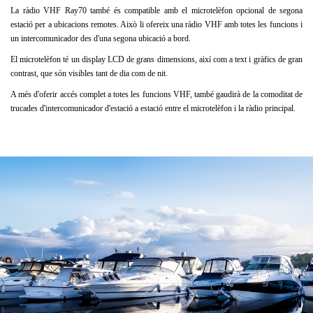
La ràdio VHF Ray70 també és compatible amb el microtelèfon opcional de segona
estació per a ubicacions remotes.
Això li ofereix una ràdio VHF amb totes les funcions i
un intercomunicador des d'una segona ubicació a bord.
El microtelèfon té un display LCD de grans dimensions, així com a text i gràfics de gran
contrast, que són visibles tant de dia com de nit.
A més d'oferir accés complet a totes les funcions VHF, també gaudirà de la comoditat de
trucades d'intercomunicador d'estació a estació entre el microtelèfon i la ràdio principal.