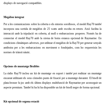
displays de navegació compatibles.
Megàfon integrat
Per a les comunicacions sobre la coberta o els entorns sorollosos, el model Ray70 també
incorpora una sortida de megàfon de 25 watts amb escolta en retorn.
Això facilita la
interacció amb la tripulació en coberta, al moll o embarcacions properes.
Només ha de
connectar el model Ray70 amb la sirena de boira estanca opcional de Raymarine.
En
condicions climàtiques adverses, pot utilitzar el megàfon de la Ray70 per generar senyals
antiboira per a les embarcacions en moviment o fondejades, com ho requereixin les
normes de trànsit nàutic.
Opcions de muntatge flexibles
La ràdio Ray70 inclou un kit de muntatge en suport i també pot realitzar un muntatge
encastat utilitzant els seus còmodes punts de fixació per a muntatge davanter.
El bisell de
plata-bronze fa joc amb els últims displays multifunció de Raymarine per aconseguir un
aspecte premium.
També hi ha hi ha disponible un kit de bisell negre de forma opcional.
Kit opcional de segona estació