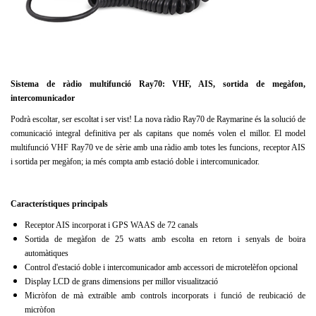
Sistema de ràdio multifunció Ray70: VHF, AIS, sortida de megàfon,
intercomunicador
Podrà escoltar, ser escoltat i ser vist!
La nova ràdio Ray70 de Raymarine és la solució de
comunicació integral definitiva per als capitans que només volen el millor.
El model
multifunció VHF Ray70 ve de sèrie amb una ràdio amb totes les funcions, receptor AIS
i sortida per megàfon;
ia més compta amb estació doble i intercomunicador.
Característiques principals
Receptor AIS incorporat i GPS WAAS de 72 canals
Sortida de megàfon de 25 watts amb escolta en retorn i senyals de boira
automàtiques
Control d'estació doble i intercomunicador amb accessori de microtelèfon opcional
Display LCD de grans dimensions per millor visualització
Micròfon de mà extraïble amb controls incorporats i funció de reubicació de
micròfon