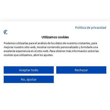
Política de privacidad
Utilizamos cookies
Podemos utilizarlas para el análisis de los datos de nuestros visitantes, para
mejorar nuestro sitio web, mostrar contenido personalizado y brindarle una
excelente experiencia en el sitio web. Para obtener más información sobre las
cookies que utilizamos, abre los ajustes.
Pol. Ind Vinya Rohans
Aceptar todo
Rechazar
C/ Progrés, Parcela 53, nave 5
17257 Torroella de Montgrí - Girona
No, ajustar
+34
972 761 066
info@tecnoferran.com
-
-
Poitica de Cookies
Avís legal
Poitica de Privacitat